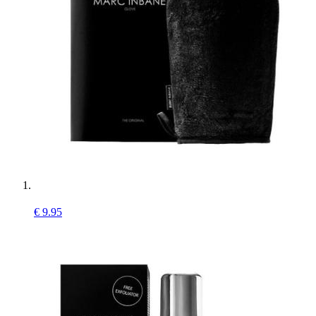
€
9.95