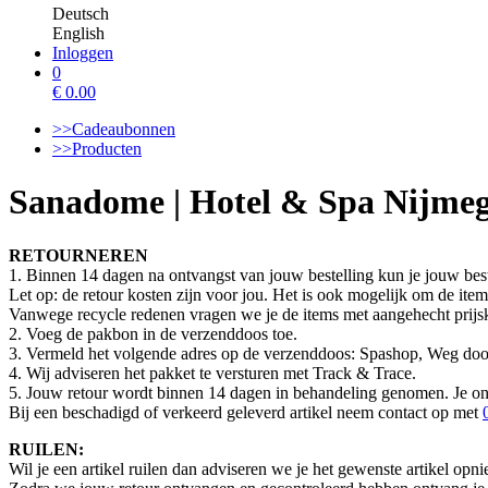
Deutsch
English
Inloggen
0
€
0.00
>>Cadeaubonnen
>>Producten
Sanadome | Hotel & Spa Nijme
RETOURNEREN
1. Binnen 14 dagen na ontvangst van jouw bestelling kun je jouw best
Let op: de retour kosten zijn voor jou. Het is ook mogelijk om de item
Vanwege recycle redenen vragen we je de items met aangehecht prijskaa
2. Voeg de pakbon in de verzenddoos toe.
3. Vermeld het volgende adres op de verzenddoos: Spashop, Weg do
4. Wij adviseren het pakket te versturen met Track & Trace.
5. Jouw retour wordt binnen 14 dagen in behandeling genomen. Je ont
Bij een beschadigd of verkeerd geleverd artikel neem contact op met
RUILEN:
Wil je een artikel ruilen dan adviseren we je het gewenste artikel opn